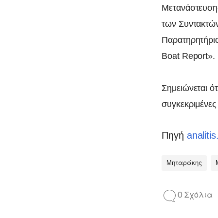
Μετανάστευσης
των Συντακτών
Παρατηρητήριο
Boat Report».
Σημειώνεται ότ
συγκεκριμένες
Πηγή
analitis
Μηταράκης
0 Σχόλια