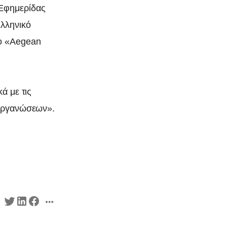
«Εφημερίδας
Ελληνικό
το «Αegean
ά με τις
 οργανώσεων».