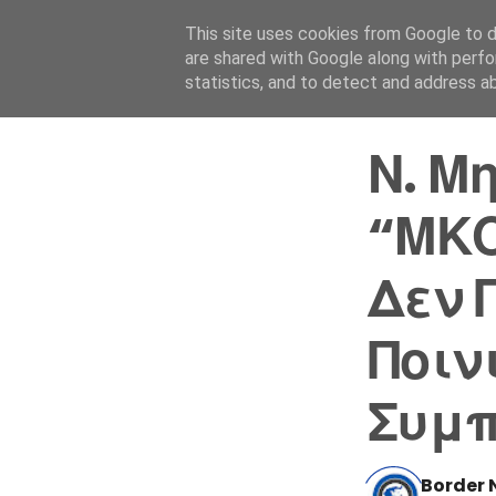
This site uses cookies from Google to de
are shared with Google along with perfo
statistics, and to detect and address a
Ν. Μ
“ΜΚΟ
Δεν 
Ποιν
Συμ
Border 