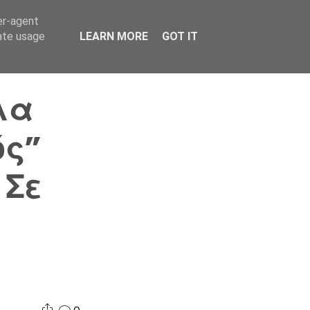
er-agent
Συνδικαλισμός Σ.Α.
Επικοινωνία
Κόσμος
rate usage
LEARN MORE
GOT IT
λα
ός”
 Σε