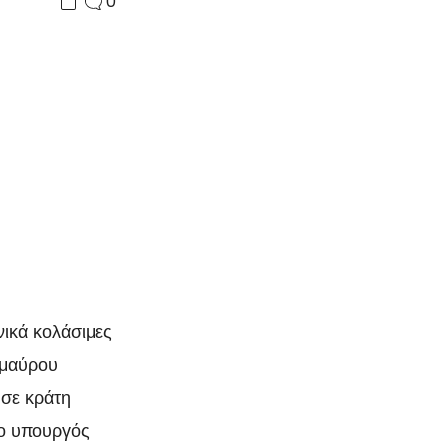
0
νικά κολάσιμες
 μαύρου
 σε κράτη
ά ο υπουργός