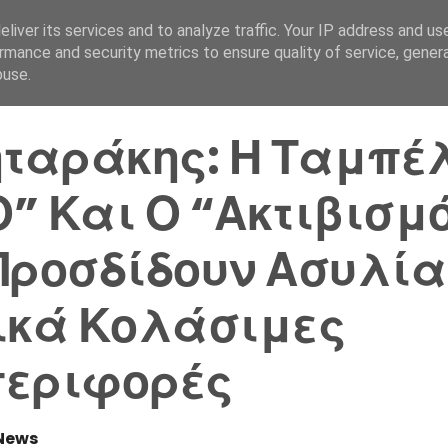
liver its services and to analyze traffic. Your IP address and us
Αρχική Σελίδα
Ελλάδα
rmance and security metrics to ensure quality of service, gene
buse.
ηταράκης: Η Ταμπέ
” Και Ο “Ακτιβισμ
Προσδίδουν Ασυλία
ικά Κολάσιμες
περιφορές
News