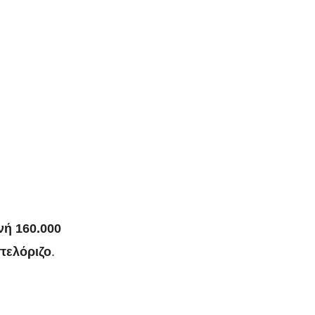
νή 160.000
τελόριζο
.