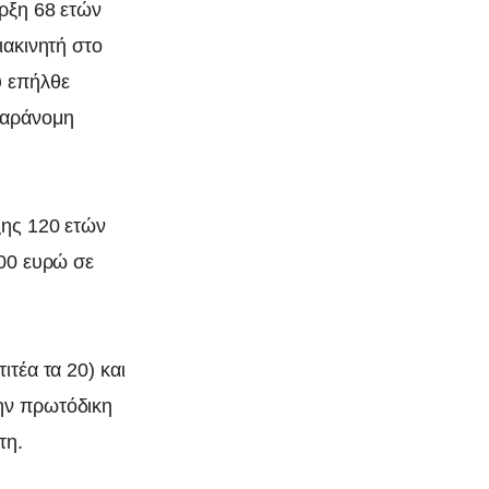
ιρξη 68 ετών
ιακινητή στο
υ επήλθε
παράνομη
ξης 120 ετών
500 ευρώ σε
ιτέα τα 20) και
την πρωτόδικη
τη.