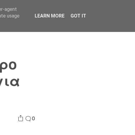
er-agent
Συνδικαλισμός Σ.Α.
Επικοινωνία
Κόσμος
rate usage
LEARN MORE
GOT IT
ύρο
για
0