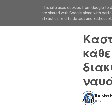
This site uses cookies from Google to de
are shared with Google along with perfo
statistics, and to detect and address a
Καστ
κάθε
διακ
ναυά
Border 
11.1.23