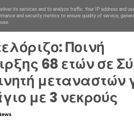
liver its services and to analyze traffic. Your IP address and us
Αρχική Σελίδα
Ελλάδα
rmance and security metrics to ensure quality of service, gene
buse.
ελόριζο: Ποινή
ιρξης 68 ετών σε Σ
ινητή μεταναστών 
γιο με 3 νεκρούς
News