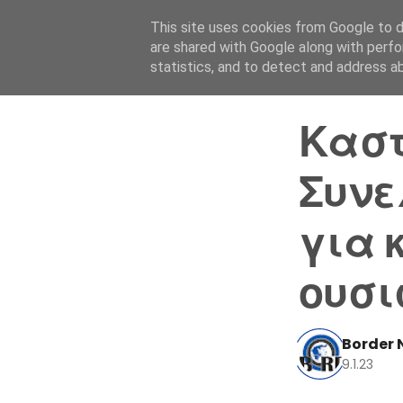
This site uses cookies from Google to de
are shared with Google along with perfo
statistics, and to detect and address a
Καστ
Συνε
για 
ουσι
Border 
9.1.23