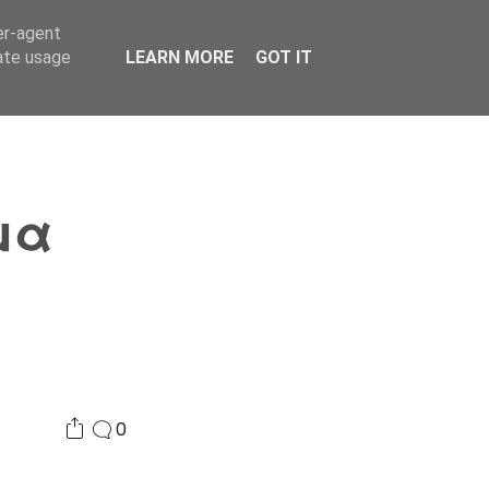
er-agent
Συνδικαλισμός Σ.Α.
Επικοινωνία
Κόσμος
rate usage
LEARN MORE
GOT IT
μα
0