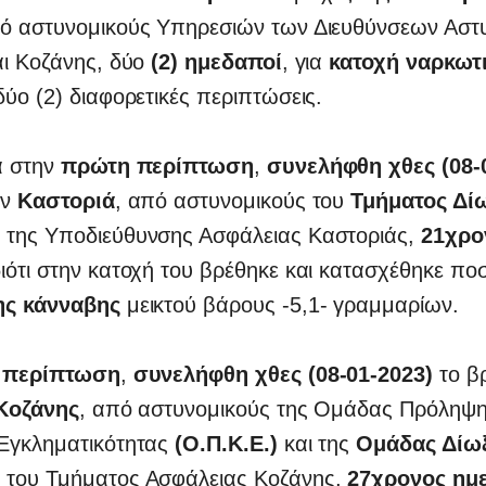
πό αστυνομικούς Υπηρεσιών των Διευθύνσεων Αστ
αι Κοζάνης, δύο
(2) ημεδαποί
, για
κατοχή ναρκωτ
 δύο (2) διαφορετικές περιπτώσεις.
α στην
πρώτη περίπτωση
,
συνελήφθη χθες (08-
ην
Καστοριά
, από αστυνομικούς του
Τμήματος Δί
ν
της Υποδιεύθυνσης Ασφάλειας Καστοριάς,
21χρο
διότι στην κατοχή του βρέθηκε και κατασχέθηκε πο
ης κάνναβης
μεικτού βάρους -5,1- γραμμαρίων.
 περίπτωση
,
συνελήφθη χθες (08-01-2023)
το β
Κοζάνης
, από αστυνομικούς της Ομάδας Πρόληψη
Εγκληματικότητας
(Ο.Π.Κ.Ε.)
και της
Ομάδας Δίω
ν
του Τμήματος Ασφάλειας Κοζάνης,
27χρονος ημ