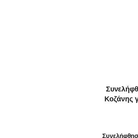
Συνελήφθ
Κοζάνης γ
Συνελήφθησ