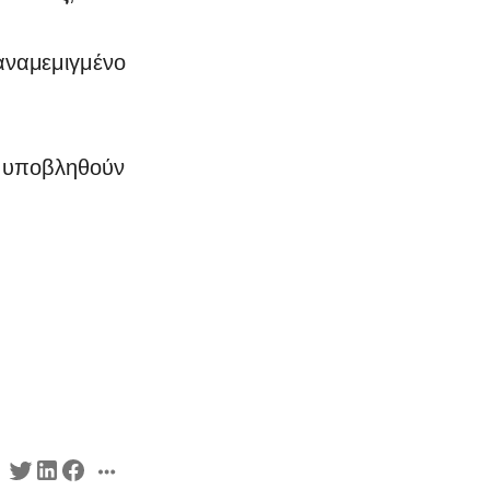
ναμεμιγμένο
α υποβληθούν