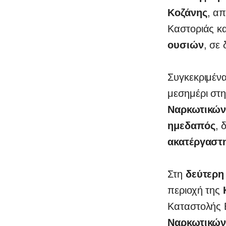
0
Κοζάνης
, α
Καστοριάς κ
ουσιών
, σε
Συγκεκριμέν
μεσημέρι στ
Ναρκωτικώ
ημεδαπός
, 
ακατέργαστ
Στη
δεύτερη
περιοχή της
Καταστολής 
Ναρκωτικώ