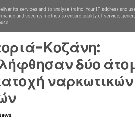
liver its services and to analyze traffic. Your IP address and us
Αρχική Σελίδα
Ελλάδα
rmance and security metrics to ensure quality of service, gene
buse.
οριά-Κοζάνη:
λήφθησαν δύο άτο
κατοχή ναρκωτικών
ών
News