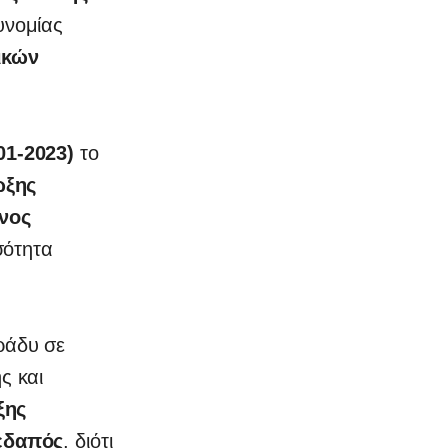
υνομίας
ικών
01-2023)
το
ωξης
νος
σότητα
ράδυ σε
ς και
ξης
εδαπός
, διότι