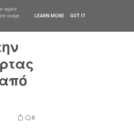
er-agent
Συνδικαλισμός Σ.Α.
Επικοινωνία
Κόσμος
rate usage
LEARN MORE
GOT IT
την
άρτας
 από
0