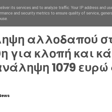
liver its services and to analyze traffic. Your IP address and us
Αρχική Σελίδα
Ελλάδα
rmance and security metrics to ensure quality of service, gene
buse.
ηψη αλλοδαπού σ
η για κλοπή και κ
ανάληψη 1079 ευρώ
News