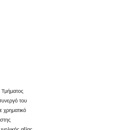
υ Τμήματος
συνεργό του
ε χρηματικό
άστης
υνολικής αξίας