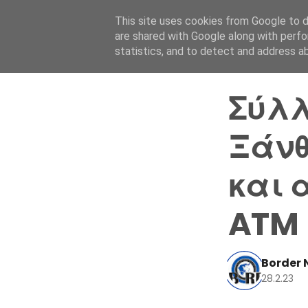
This site uses cookies from Google to de
are shared with Google along with perfo
statistics, and to detect and address a
Σύλλ
Ξάνθ
και 
ATM
Border 
28.2.23