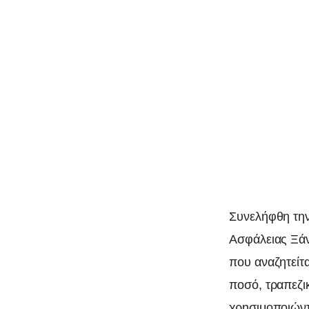
0
Συνελήφθη την
Ασφάλειας Ξάν
που αναζητείτ
ποσό, τραπεζι
χρησιμοποιώντ