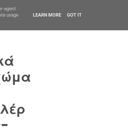
er-agent
Συνδικαλισμός Σ.Α.
Επικοινωνία
Κόσμος
rate usage
LEARN MORE
GOT IT
κά
χώμα
ελέρ
ς-