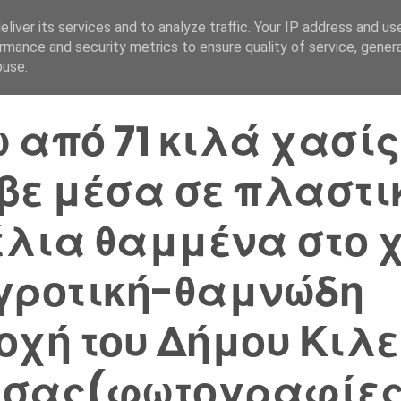
liver its services and to analyze traffic. Your IP address and us
Αρχική Σελίδα
Ελλάδα
rmance and security metrics to ensure quality of service, gene
buse.
 από 71 κιλά χασίς
βε μέσα σε πλαστι
λια θαμμένα στο 
γροτική-θαμνώδη
οχή του Δήμου Κιλ
ισας(φωτογραφίε