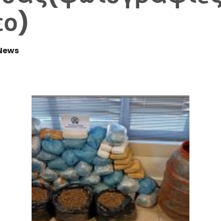
εο)
News