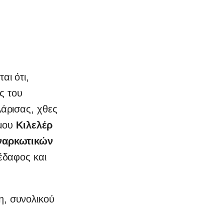
αι ότι,
ς του
άρισας, χθες
μου
Κιλελέρ
ναρκωτικών
έδαφος και
η, συνολικού