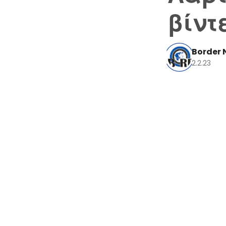
βίντ
Border 
2.2.23