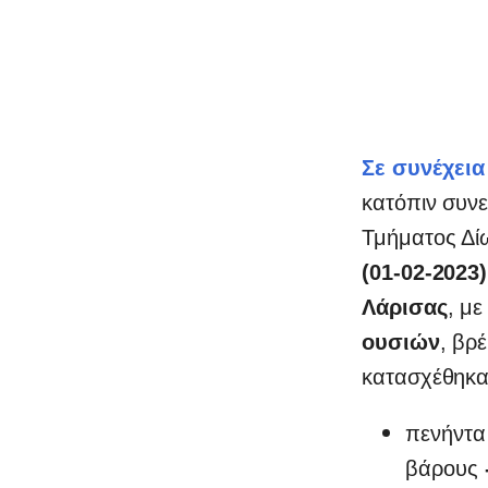
Σε συνέχεια
κατόπιν συν
Τμήματος Δί
(01-02-2023)
Λάρισας
, μ
ουσιών
, βρ
κατασχέθηκα
πενήντα
0
βάρους