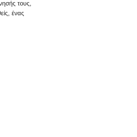
νησής τους,
είς, ένας