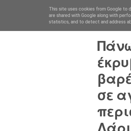
This site uses cookies from Google to de
are shared with Google along with perfo
statistics, and to detect and address a
Πάνω
έκρυ
βαρέ
σε α
περι
Λάρ