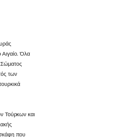
ευράς
 Αιγαίο. Όλα
ύ Σώματος
τός των
τουρκικά
ων Τούρκων και
λακής
 σκάφη που