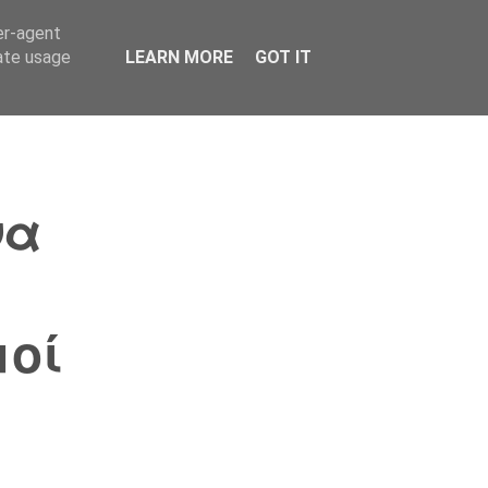
er-agent
Συνδικαλισμός Σ.Α.
Επικοινωνία
Κόσμος
rate usage
LEARN MORE
GOT IT
να
μοί