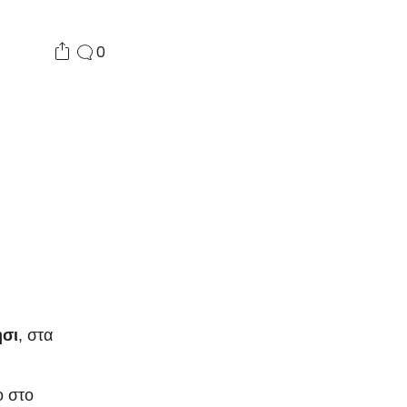
0
σι
, στα
ο στο