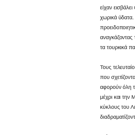
0
είχαν εισβάλε
χωρικά ύδατα.
προειδοποιητι
αναγκάζοντας 
τα τουρκικά πα
Τους τελευταί
που σχετίζοντ
αφορούν όλη τ
μέχρι και την
κύκλους του Λ
διαδραματίζον