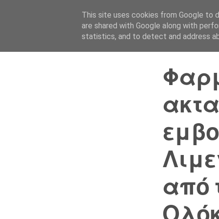
This site uses cookies from Google to de
are shared with Google along with perfo
statistics, and to detect and address a
Φαρμ
ακτα
εμβο
Λιμε
από 
Ολόκ