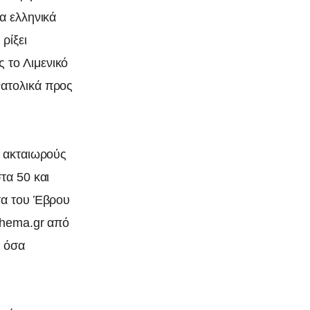
α ελληνικά
ρίξει
 το Λιμενικό
νατολικά προς
ς ακταιωρούς
τα 50 και
τα του Έβρου
thema.gr από
α όσα