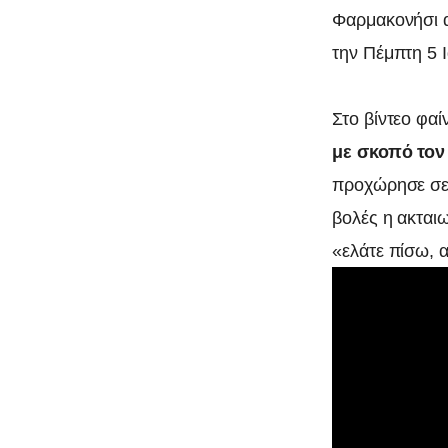
Φαρμακονήσι α
την Πέμπτη 5 
Στο βίντεο φαί
με σκοπό τον
προχώρησε σε 
βολές η ακταιω
«ελάτε πίσω, α