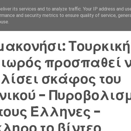
liver its services and to analyze traffic. Your IP address and us
Αρχική Σελίδα
Ελλάδα
rmance and security metrics to ensure quality of service, gene
buse.
ακονήσι: Τουρκική
ιωρός προσπαθεί 
λίσει σκάφος του
νικού - Πυροβολισ
τους Έλληνες -
ληρο το βίντεο