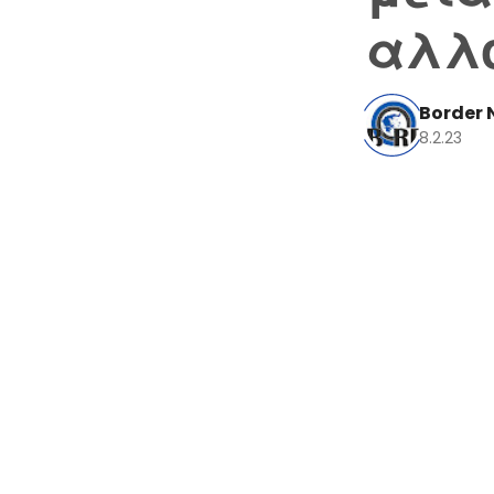
αλλο
Border 
8.2.23