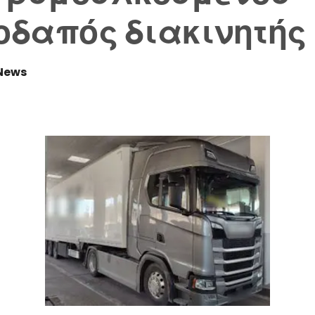
δαπός διακινητής
News