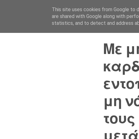
This site uses cookies from Google to de
are shared with Google along with perfo
statistics, and to detect and address a
Με μ
καρ
εντο
μη ν
τους
μετά