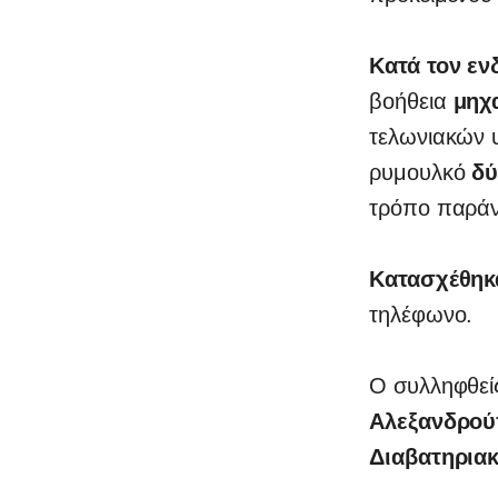
Κατά τον εν
βοήθεια
μηχ
τελωνιακών 
ρυμουλκό
δύ
τρόπο παρά
Κατασχέθηκ
τηλέφωνο.
Ο συλληφθείς
Αλεξανδρού
Διαβατηρια