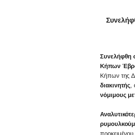
Συνελήφ
Συνελήφθη σ
Κήπων Έβρ
Κήπων της Δ
0
διακινητής
,
νόμιμους με
Αναλυτικότ
ρυμουλκούμ
προκειμένου