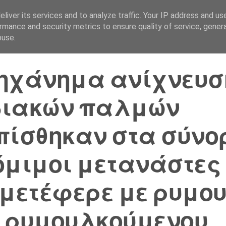
liver its services and to analyze traffic. Your IP address and us
Αρχική Σελίδα
Ελλάδα
rmance and security metrics to ensure quality of service, gene
buse.
ηχάνημα ανίχνευσ
διακών παλμών
πίσθηκαν στα σύνο
όμιμοι μετανάστες
 μετέφερε με ρυμο
 ρυμουλκούμενου