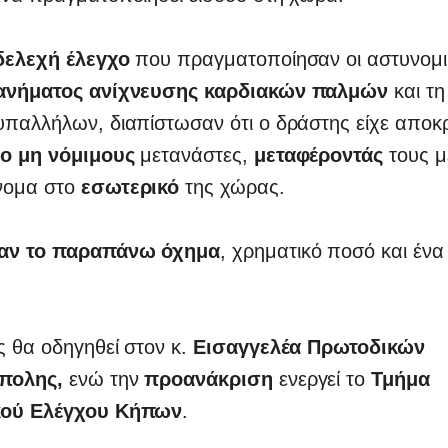
δελεχή έλεγχο
που πραγματοποίησαν οι αστυνομικ
ανήματος ανίχνευσης καρδιακών παλμών
και τ
υπαλλήλων, διαπίστωσαν ότι ο δράστης είχε αποκ
ο μη νόμιμους
μετανάστες,
μεταφέροντάς
τους μ
νομα στο
εσωτερικό
της χώρας.
αν το παραπάνω όχημα
, χρηματικό ποσό και ένα
 θα οδηγηθεί στον κ.
Εισαγγελέα Πρωτοδικών
πολης,
ενώ την
προανάκριση
ενεργεί το
Τμήμα
κού Ελέγχου Κήπων
.