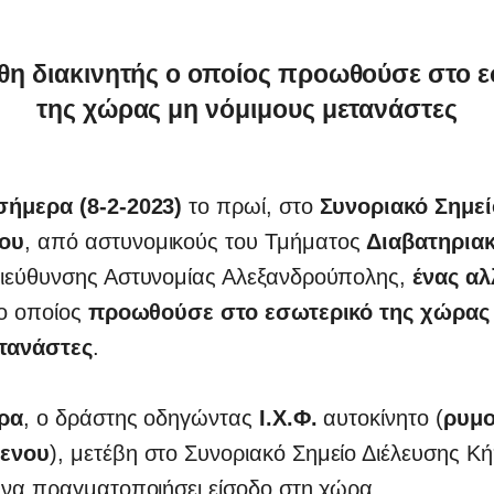
θη διακινητής ο οποίος προωθούσε στο ε
της χώρας μη νόμιμους μετανάστες
ήμερα (8-2-2023)
το πρωί, στο
Συνοριακό Σημεί
ου
, από αστυνομικούς του Τμήματος
Διαβατηρια
ιεύθυνσης Αστυνομίας Αλεξανδρούπολης,
ένας α
 ο οποίος
προωθούσε στο εσωτερικό της χώρας
τανάστες
.
ερα
, ο δράστης οδηγώντας
Ι.Χ.Φ.
αυτοκίνητο (
ρυμο
ενου
), μετέβη στο Συνοριακό Σημείο Διέλευσης 
 να πραγματοποιήσει είσοδο στη χώρα.