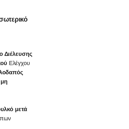
σωτερικό
ο Διέλευσης
κού
Ελέγχου
λλοδαπός
 μη
υλκό μετά
Κήπων