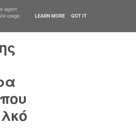
er-agent
Συνδικαλισμός Σ.Α.
Επικοινωνία
Κόσμος
rate usage
LEARN MORE
GOT IT
ης
ρα
 που
υλκό