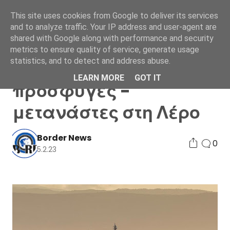
This site uses cookies from Google to deliver its services
and to analyze traffic. Your IP address and user-agent are
shared with Google along with performance and security
metrics to ensure quality of service, generate usage
statistics, and to detect and address abuse.
Σοβαρό ναυάγιο με
LEARN MORE
GOT IT
πρόσφυγες -
μετανάστες στη Λέρο
Border News
0
5.2.23