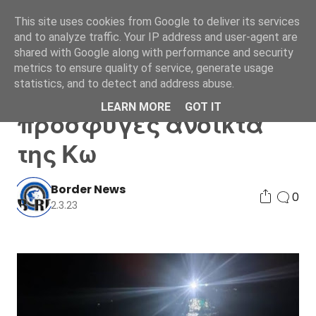
This site uses cookies from Google to deliver its services
and to analyze traffic. Your IP address and user-agent are
shared with Google along with performance and security
metrics to ensure quality of service, generate usage
statistics, and to detect and address abuse.
Ναυάγιο με
LEARN MORE
GOT IT
πρόσφυγες ανοικτά
της Κω
Border News
0
2.3.23