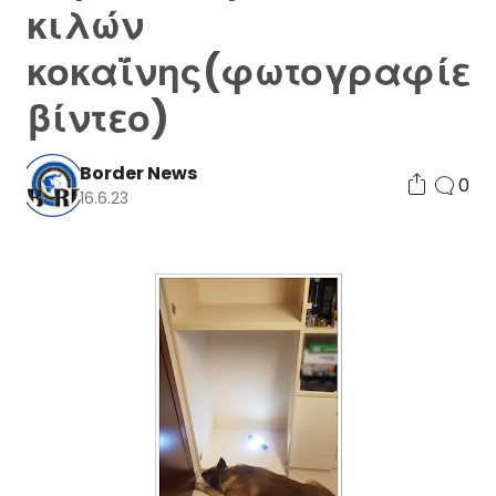
κιλών
κοκαΐνης(φωτογραφίες
βίντεο)
Border News
0
16.6.23