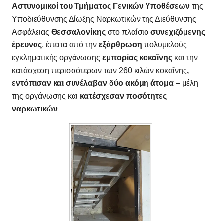
Αστυνομικοί του Τμήματος Γενικών Υποθέσεων
της
Υποδιεύθυνσης Δίωξης Ναρκωτικών της Διεύθυνσης
Ασφάλειας
Θεσσαλονίκης
στο πλαίσιο
συνεχιζόμενης
έρευνας
, έπειτα από την
εξάρθρωση
πολυμελούς
εγκληματικής οργάνωσης
εμπορίας κοκαΐνης
και την
κατάσχεση περισσότερων των 260 κιλών κοκαΐνης
,
εντόπισαν και συνέλαβαν δύο ακόμη
άτομα
– μέλη
της οργάνωσης και
κατέσχεσαν ποσότητες
ναρκωτικών
.