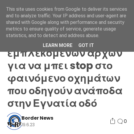
This site uses cookies from Google to deliver its services
and to analyze traffic. Your IP address and user-agent are
shared with Google along with performance and security
metrics to ensure quality of service, generate usage
statistics, and to detect and address abuse.
Σύσκεψη
LEARN MORE
GOT IT
εμπλεκομένων αρχών
για να μπει stop στο
φαινόμενο οχημάτων
που οδηγούν ανάποδα
στην Εγνατία οδό
Border News
0
19.6.23