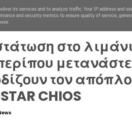
liver its services and to analyze traffic. Your IP address and us
Αρχική Σελίδα
Ελλάδα
rmance and security metrics to ensure quality of service, gene
buse.
τάτωση στο λιμάνι
περίπου μετανάστε
δίζουν τον απόπλο
 STAR CHIOS
News