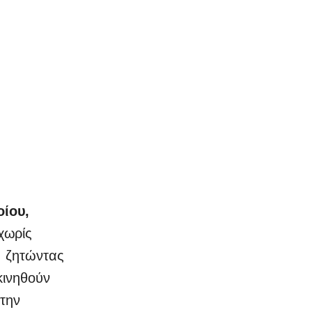
οίου,
χωρίς
, ζητώντας
κινηθούν
στην