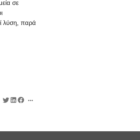
μεία σε
ι
εί λύση, παρά