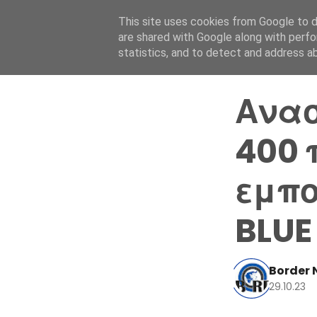
This site uses cookies from Google to de
are shared with Google along with perfo
statistics, and to detect and address a
Ανασ
400 
εμπο
BLUE
Border 
29.10.23