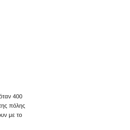
 όταν 400
της πόλης
υν με το