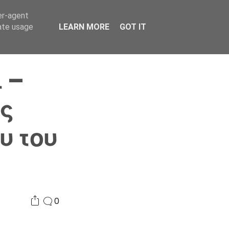
er-agent
Συνδικαλισμός Σ.Α.
Επικοινωνία
Κόσμος
rate usage
LEARN MORE
GOT IT
 –
ς
υ του
0