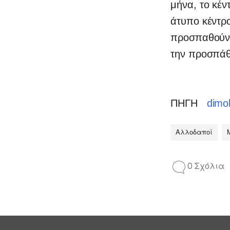
μήνα, το κέν
άτυπο κέντρ
προσπαθούν ν
την προσπάθε
ΠΗΓΗ
dimok
Αλλοδαποί
0 Σχόλια