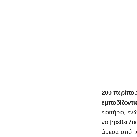
0
200 περίπου
εμποδίζοντ
εισιτήριο, ε
να βρεθεί λύ
άμεσα από το