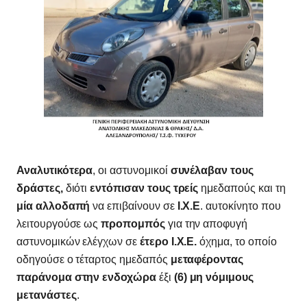
Αναλυτικότερα
, οι αστυνομικοί
συνέλαβαν τους
δράστες,
διότι
εντόπισαν τους τρείς
ημεδαπούς και τη
μία αλλοδαπή
να επιβαίνουν σε
Ι.Χ.Ε
. αυτοκίνητο που
λειτουργούσε ως
προπομπός
για την αποφυγή
αστυνομικών ελέγχων σε
έτερο Ι.Χ.Ε.
όχημα, το οποίο
οδηγούσε ο τέταρτος ημεδαπός
μεταφέροντας
παράνομα στην ενδοχώρα
έξι
(6) μη νόμιμους
μετανάστες
.