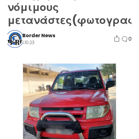
νόμιμους
μετανάστες(φωτογραφί
Border News
0
1.10.23