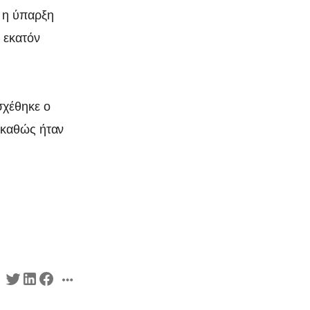
 η ύπαρξη
 εκατόν
σχέθηκε ο
 καθώς ήταν