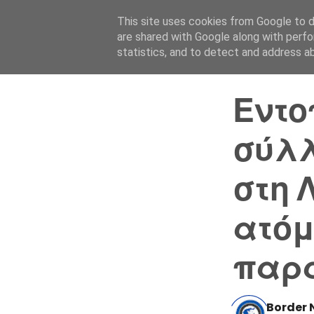
This site uses cookies from Google to de
are shared with Google along with perfo
statistics, and to detect and address a
Εντο
σύλλ
στη 
ατόμ
παρά
Border 