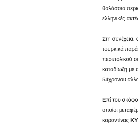
θαλάσσια περιο
ελληνικές ακτέ
Στη συνέχεια,
τουρκικά παρά
περιπολικού σ
0
καταδίωξη με 
54χρονου αλλο
Επί του σκάφο
οποίοι μεταφέ
καραντίνας
ΚΥ