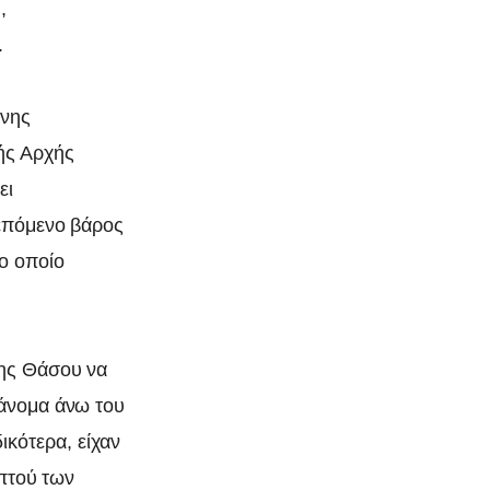
,
.
ονης
ής Αρχής
ει
ρεπόμενο βάρος
το οποίο
της Θάσου να
ράνομα άνω του
κότερα, είχαν
επτού των