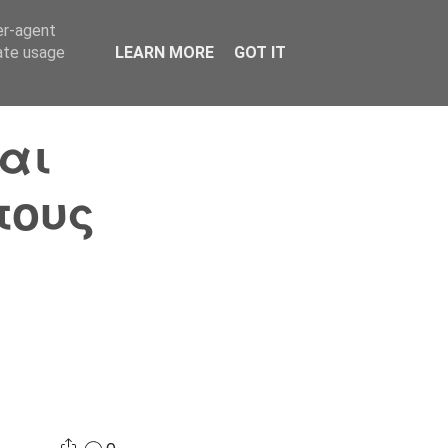
er-agent
Συνδικαλισμός Σ.Α.
Επικοινωνία
Κόσμος
rate usage
LEARN MORE
GOT IT
και
τους