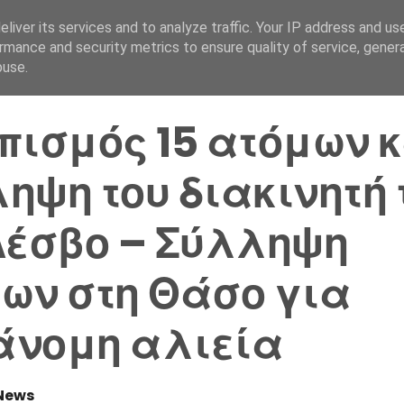
liver its services and to analyze traffic. Your IP address and us
Αρχική Σελίδα
Ελλάδα
rmance and security metrics to ensure quality of service, gene
buse.
πισμός 15 ατόμων 
ηψη του διακινητή 
Λέσβο – Σύλληψη
ων στη Θάσο για
νομη αλιεία
News