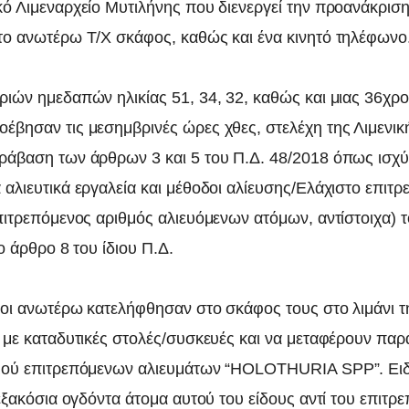
κό Λιμεναρχείο Μυτιλήνης που διενεργεί την προανάκριση
το ανωτέρω Τ/Χ σκάφος, καθώς και ένα κινητό τηλέφωνο
ριών ημεδαπών ηλικίας 51, 34, 32, καθώς και μιας 36χρ
έβησαν τις μεσημβρινές ώρες χθες, στελέχη της Λιμενικ
ράβαση των άρθρων 3 και 5 του Π.Δ. 48/2018 όπως ισχύ
 αλιευτικά εργαλεία και μέθοδοι αλίευσης/Ελάχιστο επιτ
επιτρεπόμενος αριθμός αλιευόμενων ατόμων, αντίστοιχα) 
το άρθρο 8 του ίδιου Π.Δ.
 οι ανωτέρω κατελήφθησαν στο σκάφος τους στο λιμάνι 
ι με καταδυτικές στολές/συσκευές και να μεταφέρουν πα
μού επιτρεπόμενων αλιευμάτων “HOLOTHURIA SPP”. Ειδι
 εξακόσια ογδόντα άτομα αυτού του είδους αντί του επιτρ