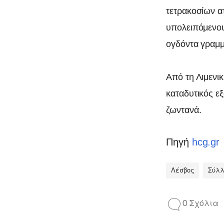
τετρακοσίων α
υπολειπόμενου
ογδόντα γραμ
Από τη Λιμενι
καταδυτικός ε
ζωντανά.
Πηγή
hcg.gr
Λέσβος
Σύλλ
0 Σχόλια