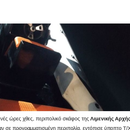
ινές ώρες χθες, περιπολικό σκάφος της
Λιμενικής Αρχή
αν σε προγραμματισμένη περιπολία, εντόπισε ύποπτο Τ/