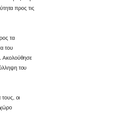
χύτητα προς τις
ρος τα
τα του
ς. Ακολούθησε
σύλληψη του
 τους, οι
 χώρο