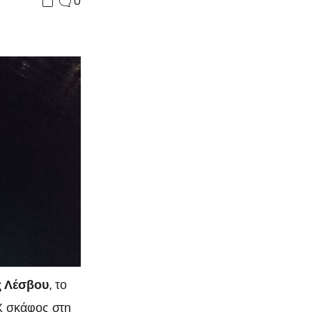
0
ς Λέσβου
, το
Χ σκάφος στη