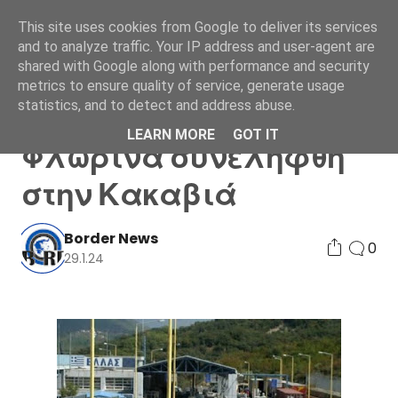
This site uses cookies from Google to deliver its services
and to analyze traffic. Your IP address and user-agent are
shared with Google along with performance and security
metrics to ensure quality of service, generate usage
statistics, and to detect and address abuse.
Καταδικασμένος στη
LEARN MORE
GOT IT
Φλώρινα συνελήφθη
στην Κακαβιά
Border News
0
29.1.24