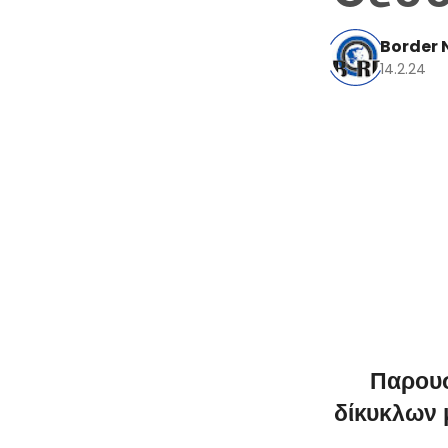
Border 
14.2.24
Παρουσ
δίκυκλων 