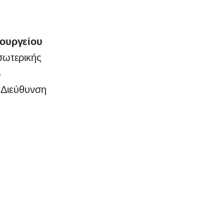
πουργείου
ωτερικής
4
 Διεύθυνση