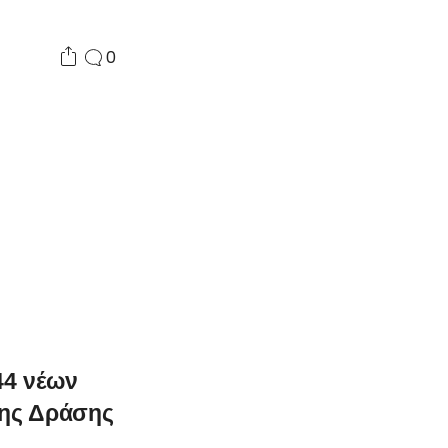
0
44 νέων
σης Δράσης