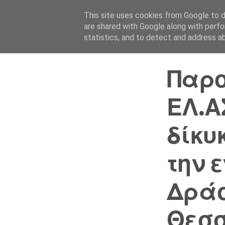
This site uses cookies from Google to de
are shared with Google along with perfo
statistics, and to detect and address a
Παρο
ΕΛ.Α
δίκυ
την 
Δράσ
Θεσ