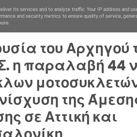
liver its services and to analyze traffic. Your IP address and us
Αρχική Σελίδα
Ελλάδα
rmance and security metrics to ensure quality of service, gene
buse.
υσία του Αρχηγού 
Σ. η παραλαβή 44 
κλων μοτοσυκλετών
ενίσχυση της Άμεση
ης σε Αττική και
σαλονίκη