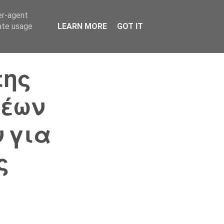
er-agent
Συνδικαλισμός Σ.Α.
Επικοινωνία
Κόσμος
rate usage
LEARN MORE
GOT IT
της
νέων
 για
ς