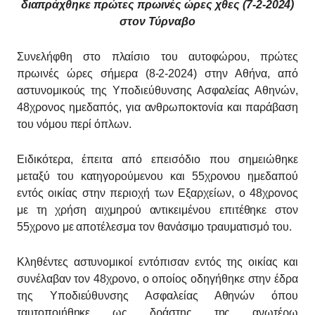
διαπράχθηκε πρώτες πρωινές ώρες χθες (7-2-2024)
στον Τύρναβο
Συνελήφθη στο πλαίσιο του αυτοφώρου, πρώτες
πρωινές ώρες σήμερα (8-2-2024) στην Αθήνα, από
αστυνομικούς της Υποδιεύθυνσης Ασφαλείας Αθηνών,
48χρονος ημεδαπός, για ανθρωποκτονία και παράβαση
του νόμου περί όπλων.
Ειδικότερα, έπειτα από επεισόδιο που σημειώθηκε
μεταξύ του κατηγορούμενου και 55χρονου ημεδαπού
εντός οικίας στην περιοχή των Εξαρχείων, ο 48χρονος
με τη χρήση αιχμηρού αντικειμένου επιτέθηκε στον
55χρονο με αποτέλεσμα τον θανάσιμο τραυματισμό του.
Κληθέντες αστυνομικοί εντόπισαν εντός της οικίας και
συνέλαβαν τον 48χρονο, ο οποίος οδηγήθηκε στην έδρα
της Υποδιεύθυνσης Ασφαλείας Αθηνών όπου
ταυτοποιήθηκε ως δράστης της ανωτέρω