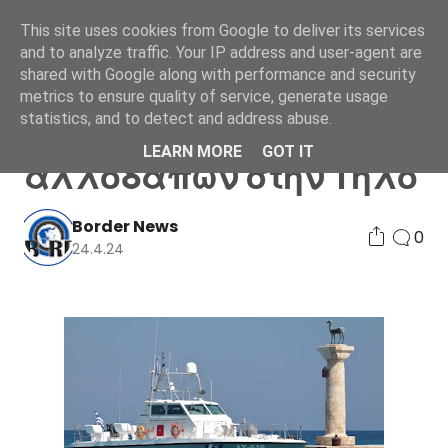
This site uses cookies from Google to deliver its services
and to analyze traffic. Your IP address and user-agent are
shared with Google along with performance and security
metrics to ensure quality of service, generate usage
statistics, and to detect and address abuse.
Εντοπισμός 30
LEARN MORE
GOT IT
αλλοδαπών στην Τήλο
Border News
0
24.4.24