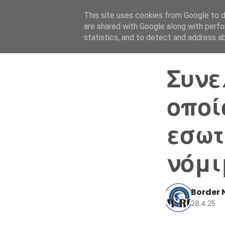
This site uses cookies from Google to de
are shared with Google along with perfo
statistics, and to detect and address a
Συνε
οποί
εσωτ
νόμι
Border 
28.4.25