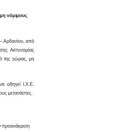
μη νόμιμους
 – Αρδανίου, από
νσης Αστυνομίας
ό της χώρας, μη
να οδηγεί Ι.Χ.Ε.
ους μετανάστες.
ην προανάκριση