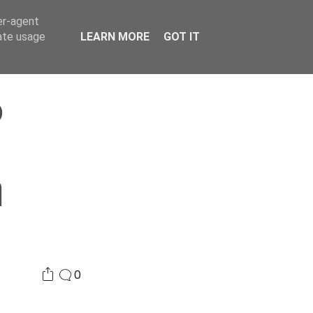
er-agent
Συνδικαλισμός Σ.Α.
Επικοινωνία
Κόσμος
rate usage
LEARN MORE
GOT IT
ο
η
0