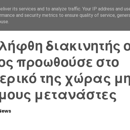
liver its services and to analyze traffic. Your IP address and us
Αρχική Σελίδα
Ελλάδα
rmance and security metrics to ensure quality of service, gene
buse.
λήφθη διακινητής 
ος προωθούσε στο
ερικό της χώρας μ
μους μετανάστες
News