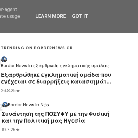
er-agent
Συνδικαλισμός Σ.Α.
Επικοινωνία
Κόσμος
rate usage
LEARN MORE
GOT IT
TRENDING ON BORDERNEWS.GR
Border News
In
εξάρθρωση εγκληματικής ομάδας
Εξαρθρώθηκε εγκληματική ομάδα που
ενέχεται σε διαρρήξεις καταστημάτων
– επιχειρήσεων σε περιοχές του Δήμου
26.8.25
Θερμαϊκού
Border News
In
Νέα
Συνάντηση της ΠΟΣΥΦΥ με την Φυσική
και την Πολιτική μας Ηγεσία
19.7.25