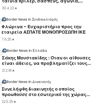
ταινία θρίλερ, σασπένς, αγωνία,
μυστήριο)
30.4.22
Border News
In
Συνδικαλισμός
Φλώρινα - Ευχαριστήριο προς την
εταιρεία ΑΣΠΑΤΕ ΜΟΝΟΠΡΟΣΩΠΗ ΙΚΕ
7.6.25
Border News
In
Ελλάδα
Σάκης Μουστακίδης : Όταν οι αίθουσες
είναι άδειες, να προβληματίζει τους
συνδικαλιστές
21.2.18
Border News
In
Διακινητής
Συνελήφθη διακινητής ο οποίος
προωθούσε στο εσωτερικό της χώρας
μη νόμιμους μετανάστες
22.5.25