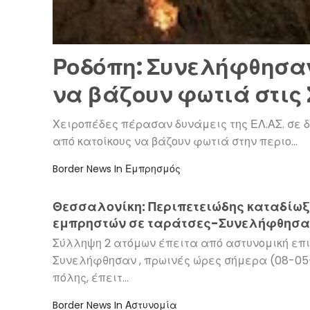
Ροδόπη: Συνελήφθησα
να βάζουν φωτιά στις
Χειροπέδες πέρασαν δυνάμεις της ΕΛ.ΑΣ. σε δ
από κατοίκους να βάζουν φωτιά στην περιο…
Border News
In
Εμπρησμός
Θεσσαλονίκη: Περιπετειώδης καταδίω
εμπρηστών σε ταράτσες-Συνελήφθησα
άτομα(φωτογραφίες)
Σύλληψη 2 ατόμων έπειτα από αστυνομική επ
Συνελήφθησαν , πρωινές ώρες σήμερα (08-05-
πόλης, έπειτ…
Border News
In
Αστυνομία