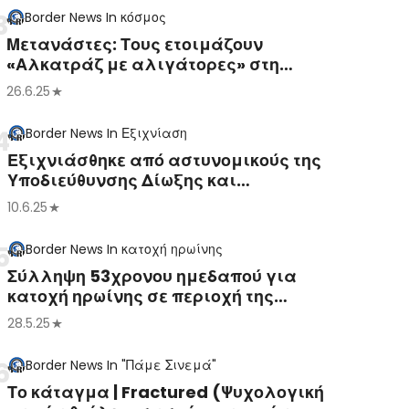
Border News
In
κόσμος
Μετανάστες: Τους ετοιμάζουν
«Αλκατράζ με αλιγάτορες» στη
Φλόριντα
26.6.25
Border News
In
Εξιχνίαση
Εξιχνιάσθηκε από αστυνομικούς της
Υποδιεύθυνσης Δίωξης και
Εξιχνίασης Εγκλημάτων Καστοριάς, η
10.6.25
δράση πολυμελούς εγκληματικής
οργάνωσης, που κατ΄ επάγγελμα
Border News
In
κατοχή ηρωίνης
προέβη στην κλοπή τουλάχιστον -11-
Σύλληψη 53χρονου ημεδαπού για
οχημάτων από διάφορες περιοχές της
κατοχή ηρωίνης σε περιοχή της
Θεσσαλονίκης και της Αττικής
Καστοριάς
28.5.25
Border News
In
"Πάμε Σινεμά"
Το κάταγμα | Fractured (Ψυχολογική