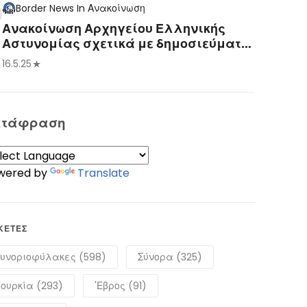
Border News
In
Ανακοίνωση
Ανακοίνωση Αρχηγείου Ελληνικής
Αστυνομίας σχετικά με δημοσιεύματα
που αναφέρονται σε καθυστερήσεις
16.5.25
στον προγραμματισμό ραντεβού για
την έκδοση νέου τύπου δελτίου
ταυτότητας
ετάφραση
wered by
Translate
ΚΈΤΕΣ
υνοριοφύλακες (598)
Σύνορα (325)
ουρκία (293)
'Εβρος (91)